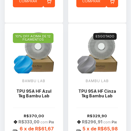
COMPRAR
COMPRAR
10% OFF ACIMA DE 12
ESGOTADO
FILAMENTOS
BAMBU LAB
BAMBU LAB
TPU 95A HF Azul
TPU 95A HF Cinza
1kg Bambu Lab
1kg Bambu Lab
R$370,00
R$329,90
R$333,00
R$296,91
com
Pix
com
Pix
6
x de
R$61,67
5
x de
R$65,98