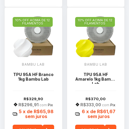
10% OFF ACIMA DE 12
10% OFF ACIMA DE 12
FILAMENTOS
FILAMENTOS
BAMBU LAB
BAMBU LAB
TPU 95A HF Branco
TPU 95A HF
1kg Bambu Lab
Amarelo 1kg Bambu
Lab
R$329,90
R$370,00
R$296,91
R$333,00
com
Pix
com
Pix
5
x de
R$65,98
6
x de
R$61,67
sem juros
sem juros