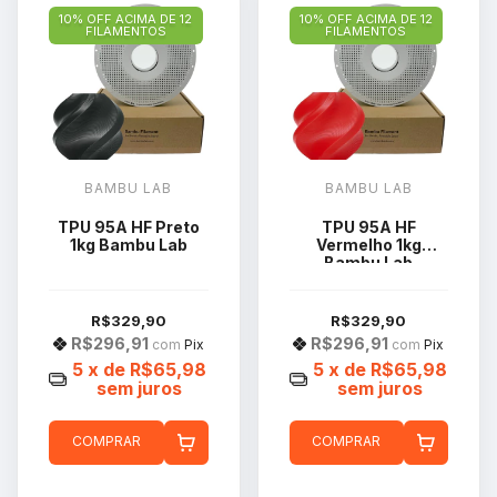
10% OFF ACIMA DE 12
10% OFF ACIMA DE 12
FILAMENTOS
FILAMENTOS
BAMBU LAB
BAMBU LAB
TPU 95A HF Preto
TPU 95A HF
1kg Bambu Lab
Vermelho 1kg
Bambu Lab
R$329,90
R$329,90
R$296,91
R$296,91
com
Pix
com
Pix
5
x de
R$65,98
5
x de
R$65,98
sem juros
sem juros
COMPRAR
COMPRAR