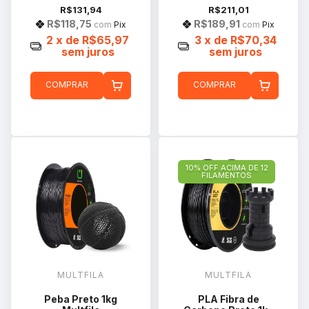
R$131,94
R$211,01
R$118,75
R$189,91
com
Pix
com
Pix
2
x de
R$65,97
3
x de
R$70,34
sem juros
sem juros
COMPRAR
COMPRAR
10% OFF ACIMA DE 12
FILAMENTOS
MULTFILA
MULTFILA
Peba Preto 1kg
PLA Fibra de