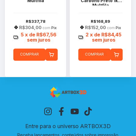
Multfila
Carbono Preto 1kg
Multfila
R$337,78
R$168,89
R$304,00
R$152,00
com
Pix
com
Pix
5
x de
R$67,56
2
x de
R$84,45
sem juros
sem juros
COMPRAR
COMPRAR
Entre para o universo ARTBOX3D
Receba lançamentos, conteúdos sobre impressão