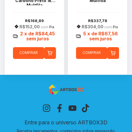
Carbono Preto 1kg
Multfila
Multfila
R$168,89
R$337,78
R$152,00
R$304,00
com
Pix
com
Pix
2
x de
R$84,45
5
x de
R$67,56
sem juros
sem juros
COMPRAR
COMPRAR
Entre para o universo ARTBOX3D
Receba lançamentos, conteúdos sobre impressão