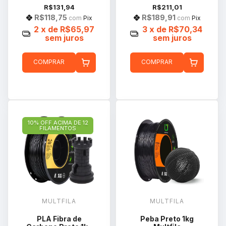
R$131,94
R$211,01
R$118,75
R$189,91
com
Pix
com
Pix
2
x de
R$65,97
3
x de
R$70,34
sem juros
sem juros
COMPRAR
COMPRAR
10% OFF ACIMA DE 12
FILAMENTOS
MULTFILA
MULTFILA
PLA Fibra de
Peba Preto 1kg