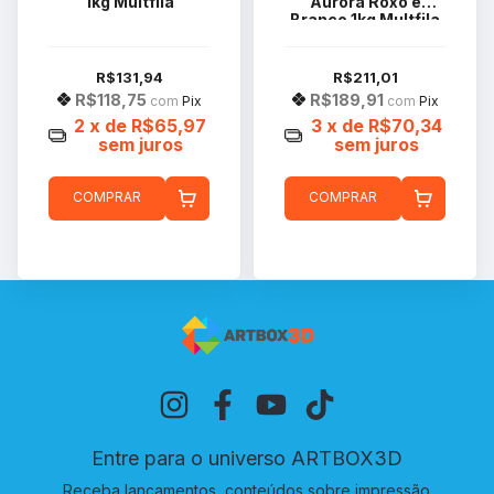
1kg Multfila
Aurora Roxo e
Branco 1kg Multfila
R$131,94
R$211,01
R$118,75
R$189,91
com
Pix
com
Pix
2
x de
R$65,97
3
x de
R$70,34
sem juros
sem juros
COMPRAR
COMPRAR
Entre para o universo ARTBOX3D
Receba lançamentos, conteúdos sobre impressão