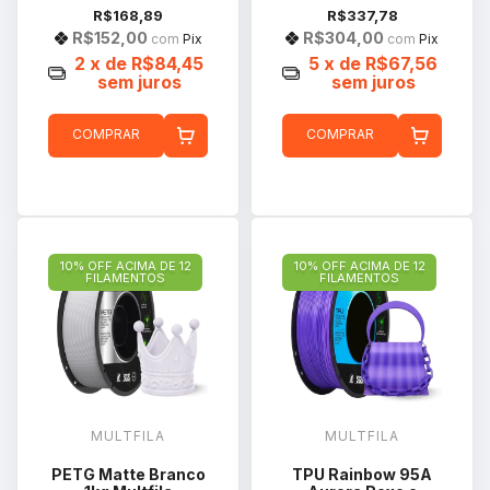
R$168,89
R$337,78
R$152,00
R$304,00
com
Pix
com
Pix
2
x de
R$84,45
5
x de
R$67,56
sem juros
sem juros
COMPRAR
COMPRAR
10% OFF ACIMA DE 12
10% OFF ACIMA DE 12
FILAMENTOS
FILAMENTOS
MULTFILA
MULTFILA
PETG Matte Branco
TPU Rainbow 95A