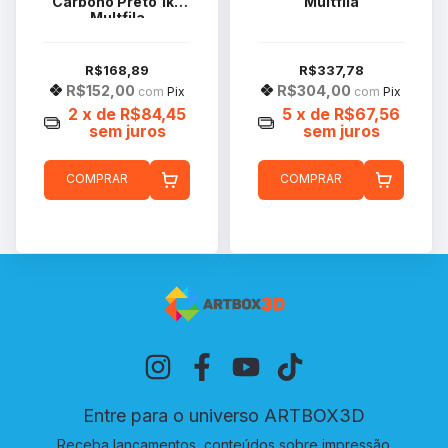
Carbono Preto 1kg
Multfila
Multfila
R$168,89
R$337,78
R$152,00
R$304,00
com
Pix
com
Pix
2
x de
R$84,45
5
x de
R$67,56
sem juros
sem juros
COMPRAR
COMPRAR
Entre para o universo ARTBOX3D
Receba lançamentos, conteúdos sobre impressão