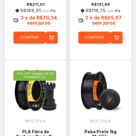
R$211,01
R$131,94
R$189,91
R$118,75
com
Pix
com
Pix
3
x de
R$70,34
2
x de
R$65,97
sem juros
sem juros
COMPRAR
COMPRAR
10% OFF ACIMA DE 12
FILAMENTOS
MULTFILA
MULTFILA
PLA Fibra de
Peba Preto 1kg