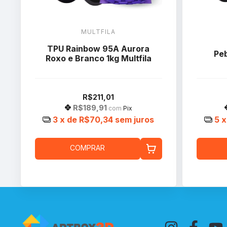
MULTFILA
TPU Rainbow 95A Aurora
Peb
Roxo e Branco 1kg Multfila
R$211,01
R$189,91
com
Pix
3
x de
R$70,34
sem juros
5
x
COMPRAR