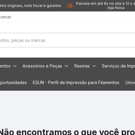
Parcele em até 6x no site e 12 x 
tos originais, nota fiscal e garantia
loja fisica
com.br
mentos
Acessórios e Peças
Resinas
Serviços de Imp
portunidades
ESUN - Perfil de Impressão para Filamentos
Univ
Não encontramos o que você pr