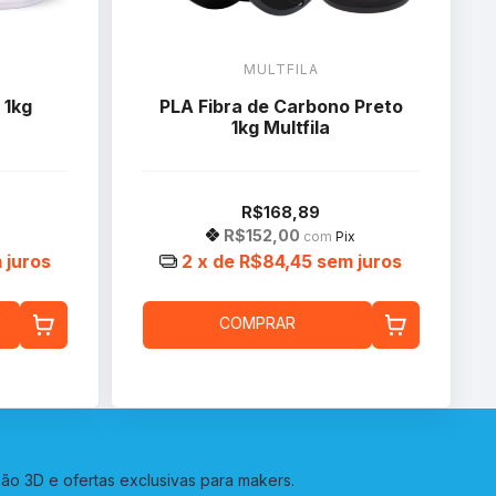
MULTFILA
 1kg
PLA Fibra de Carbono Preto
1kg Multfila
R$168,89
R$152,00
x
com
Pix
 juros
2
x de
R$84,45
sem juros
COMPRAR
o 3D e ofertas exclusivas para makers.