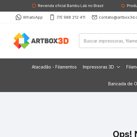
Revenda oficial Bambu Lab no Brasil
Produ
WhatsApp
(11) 988 212 411
contato@artbox3d.
Atacadão - Filamentos
Impressoras 3D
Fila
Bancada de O
Ops! 