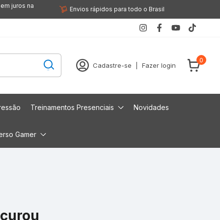
sem juros na
Envios rápidos para todo o Brasil
0
Cadastre-se
|
Fazer login
ressão
Treinamentos Presenciais
Novidades
erso Gamer
ocurou