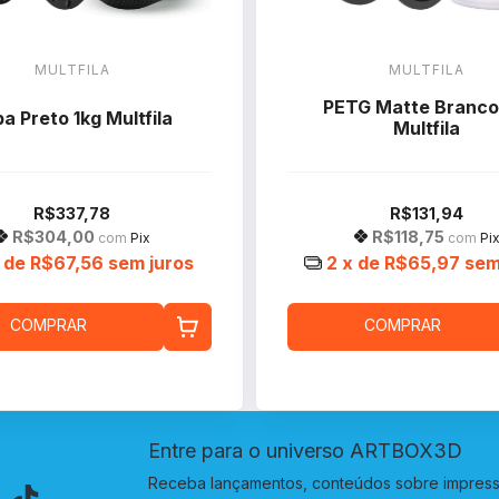
MULTFILA
MULTFILA
PETG Matte Branco
a Preto 1kg Multfila
Multfila
R$337,78
R$131,94
R$304,00
R$118,75
com
Pix
com
Pi
 de
R$67,56
sem juros
2
x de
R$65,97
sem
COMPRAR
COMPRAR
Entre para o universo ARTBOX3D
Receba lançamentos, conteúdos sobre impressã